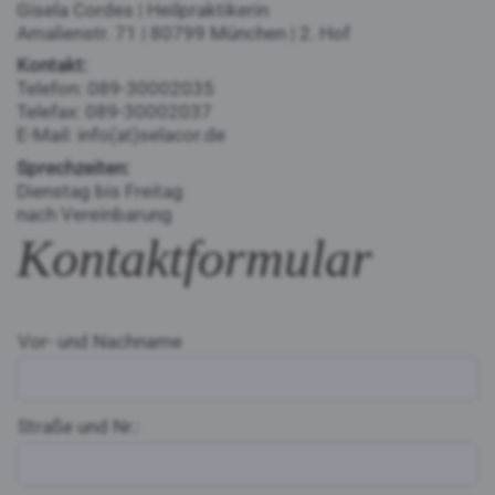
Gisela Cordes | Heilpraktikerin
Amalienstr. 71 | 80799 München | 2. Hof
Kontakt:
Telefon: 089-30002035
Telefax: 089-30002037
E-Mail: info(at)selacor.de
Sprechzeiten:
Dienstag bis Freitag
nach Vereinbarung
Kontaktformular
Vor- und Nachname
Straße und Nr.: